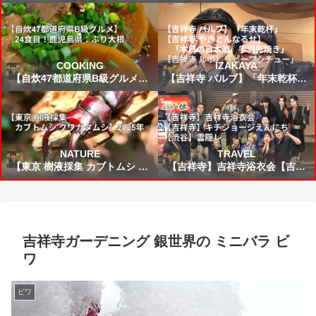
FIFAワールドカップ2026 VSブ
所から来た女」読書感想 ～未来
ラジル戦 スタメン&試合結果予
から来たんだろう時間を越えた
想⚽
の凄いねこうして僕に会いに来
てくれて嬉しい～
COOKING
IZAKAYA
【自炊47都道府県B級グルメ】
【吉祥寺 バルブ】「年末乾杯」
24食目！鹿児島県：ぶり大根
【吉祥寺 やきとんなるせ】「本
日の日本酒、手羽先焼き」【吉
祥寺 ルポ】「ビーフシチュー」
NATURE
TRAVEL
【東京 樹液採集 カブトムシ ク
【吉祥寺】吉祥寺浴衣会【吉祥
ワガタムシ】2025年
寺】キチジョージえんにち【渋
谷】雲隠レ
吉祥寺ガーデニング 銀世界の ミニバラ ビ
ワ
ビワ