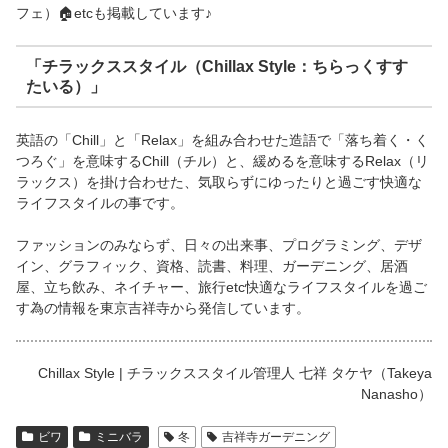
フェ）🏠etcも掲載しています♪
「チラックススタイル（Chillax Style：ちらっくすす
たいる）」
英語の「Chill」と「Relax」を組み合わせた造語で「落ち着く・く
つろぐ」を意味するChill（チル）と、緩めるを意味するRelax（リ
ラックス）を掛け合わせた、気取らずにゆったりと過ごす快適な
ライフスタイルの事です。
ファッションのみならず、日々の出来事、プログラミング、デザ
イン、グラフィック、資格、読書、料理、ガーデニング、居酒
屋、立ち飲み、ネイチャー、旅行etc快適なライフスタイルを過ご
す為の情報を東京吉祥寺から発信しています。
Chillax Style | チラックススタイル管理人 七祥 タケヤ（Takeya
Nanasho）
ビワ
ミニバラ
冬
吉祥寺ガーデニング