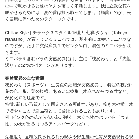
の中で咲かせると株の体力を著しく消耗します。秋に立派な花を
咲かせるためには、夏の蕾は摘み取ってしまう（摘蕾）のが、長
く健康に保つためのテクニックです。
Chillax Style | チラックススタイル管理人 七祥 タケヤ（Takeya
Nanasho）が育てているミニバラは、基本的には赤いミニバラな
のですが、たまに突然変異？でピンクや白、混色のミニバラが咲
きます。
ミニバラを含むバラの突然変異には、主に「枝変わり」と「先祖
返り」の2つのパターンがあります。
突然変異の主な種類
枝変わり（スポーツ）: 生長点の細胞が突然変異し、特定の枝だけ
花の色、形、葉の模様、あるいは樹形（木立ちからつる性など）
が変化する現象です。
特徴: 新しい形質として固定される可能性があり、接ぎ木や挿し木
で増やすことで新品種として登録されることもあります。
例: ピンク色の花から赤い花が咲く、木立ち性のバラから「つる
性」の枝が出る（つるアイスバーグなど）。
先祖返り: 品種改良される前の親株や野生種の性質が突然現れる現