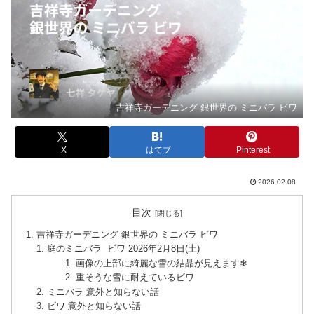
吉祥寺ガーデニング 銀世界の ミニバラ ビワ
X
はてブ
Pinterest
2026.02.08
目次
吉祥寺ガーデニング 銀世界の ミニバラ ビワ
庭のミニバラ ビワ 2026年2月8日(土)
画像の上部に綺麗な雪の結晶が見えます❄
重そうな雪に耐えているビワ
ミニバラ 意外と知らない話
ビワ 意外と知らない話