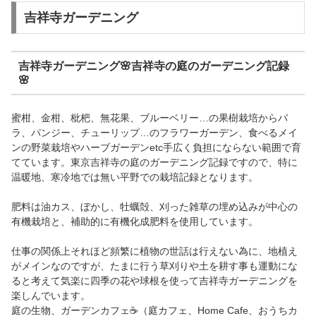
吉祥寺ガーデニング
吉祥寺ガーデニング🌸吉祥寺の庭のガーデニング記録
🌸
蜜柑、金柑、枇杷、無花果、ブルーベリー…の果樹栽培からバ
ラ、パンジー、チューリップ…のフラワーガーデン、食べるメイ
ンの野菜栽培やハーブガーデンetc手広く負担にならない範囲で育
てています。東京吉祥寺の庭のガーデニング記録ですので、特に
温暖地、寒冷地では無い平野での栽培記録となります。
肥料は油カス、ぼかし、牡蠣殻、刈った雑草の埋め込みが中心の
有機栽培と、補助的に有機化成肥料を使用しています。
仕事の関係上それほど頻繁に植物の世話は行えない為に、地植え
がメインなのですが、たまに行う草刈りや土を耕す事も運動にな
ると考えて気楽に四季の花や球根を使って吉祥寺ガーデニングを
楽しんでいます。
庭の生物、ガーデンカフェ☕（庭カフェ、Home Cafe、おうちカ