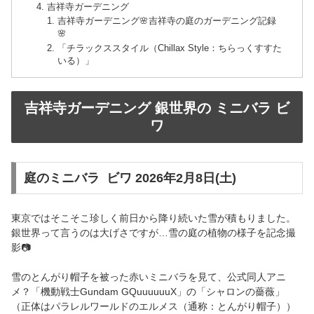
吉祥寺ガーデニング
吉祥寺ガーデニング🌸吉祥寺の庭のガーデニング記録
🌸
「チラックススタイル（Chillax Style：ちらっくすすた
いる）」
吉祥寺ガーデニング 銀世界の ミニバラ ビ
ワ
庭のミニバラ ビワ 2026年2月8日(土)
東京ではそこそこ珍しく前日から降り続いた雪が積もりました。
銀世界って言うのは大げさですが…雪の庭の植物の様子を記念撮
影📷
雪のとんがり帽子を被った赤いミニバラを見て、公式同人アニ
メ？「機動戦士Gundam GQuuuuuuX」の「シャロンの薔薇」
（正体はパラレルワールドのエルメス（通称：とんがり帽子））