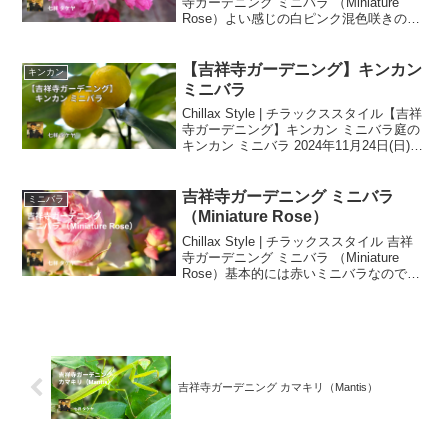
寺ガーデニング ミニバラ （Miniature
長期間にわたって楽しむことができる多
Rose）よい感じの白ピンク混色咲きのミ
年生植物です。庭のミニバラ 2025年1月
ニバラが冬満開。八重咲の桜を先取り気
26日(日)
分です🌸Miniature Rose東京でも各家庭で
よく栽培されているミニバラには意外な
【吉祥寺ガーデニング】キンカン
キンカン
エピソードがあります。1. 寿命は意外と
ミニバラ
長い「すぐに枯れてしまう」イメージが
Chillax Style | チラックススタイル【吉祥
あるかもしれませんが、適切な管理を行
寺ガーデニング】キンカン ミニバラ庭の
えば、数十年という長期間にわたって楽
キンカン ミニバラ 2024年11月24日(日)キ
しむことができる多年生植物です。庭の
ンカンはけっこう鳥に食べられてしまっ
ミニバラ 2025年2月16日(日)
たりしていますが、まぁ気にせずに…11
月下旬頃になると、緑色だった実が黄色
吉祥寺ガーデニング ミニバラ
ミニバラ
に色づいてきて季節を感じさせます。実
（Miniature Rose）
が本格的に生長する晩秋の時期のキンカ
Chillax Style | チラックススタイル 吉祥
ン11月作業は、追肥して木に栄養を補給
寺ガーデニング ミニバラ （Miniature
する事です。油カス、ぼかし、牡蠣殻、
Rose）基本的には赤いミニバラなのです
刈った雑草を埋め込んで有機肥料の追肥
が、たまに突然変異？先祖返り？でピン
を行いました。ミニバラ11月作業はキン
クや白、混色のミニバラが咲きます。今
カン同様に油カス、ぼかし、牡蠣殻、刈
回は特に白と先の方のピンクの感じがと
った雑草を埋め込んで有機肥料の追肥を
てもよいと思いました。冬のミニバラも
してお礼肥を行いました。上部のみ残し
寒さに負けずに元気に咲いてくれていま
て花がら切りも行いました。
す庭のミニバラ 2025年1月11日(土)
吉祥寺ガーデニング カマキリ（Mantis）