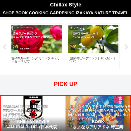
Chillax Style
SHOP
BOOK
COOKING
GARDENING
IZAKAYA
NATURE
TRAVEL
チェリーセージ
キンカン
ミ
吉祥寺ガーデニング ミニバラ チェリ
【吉祥寺ガーデニング】キンカン ミ
吉祥
ーセージ ビワ
ニバラ
（Mi
PICK UP
CHILLAX STYLE
BOOK
SAMURAI BLUE（日本代表）
「さよならアリアドネ 時空興信