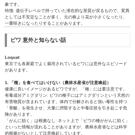
象です。
特徴: 遺伝子レベルで持っていた潜在的な形質が戻るもので、変異
としては不安定なことが多く、元の株より花が小さくなったり、
一重咲きになったりすることがあります。
ビワ 意外と知らない話
Loquat
東京でも各家庭でよく栽培されているビワには意外なエピソード
があります。
1. 「種」を食べてはいけない（農林水産省が注意喚起）
健康に良いイメージがあるビワですが、「種」には要注意です。
有毒成分アミグダリン: ビワの種子にはアミグダリンという天然の
有害物質が含まれています。体内で分解されると強い毒性を持つ
「青酸」を発生させ、大量に摂取すると中毒症状を引き起こす危
険があります。
「がんに効く」は根拠なし: ネット上で「ビワの種ががんに効く」
といった情報が流れることがありますが、農林水産省などは科学
的根拠がないとして注意喚起しています。