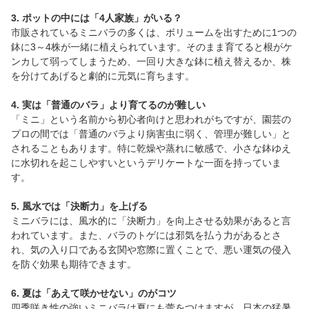
3. ポットの中には「4人家族」がいる？
市販されているミニバラの多くは、ボリュームを出すために1つの
鉢に3～4株が一緒に植えられています。そのまま育てると根がケ
ンカして弱ってしまうため、一回り大きな鉢に植え替えるか、株
を分けてあげると劇的に元気に育ちます。
4. 実は「普通のバラ」より育てるのが難しい
「ミニ」という名前から初心者向けと思われがちですが、園芸の
プロの間では「普通のバラより病害虫に弱く、管理が難しい」と
されることもあります。特に乾燥や蒸れに敏感で、小さな鉢ゆえ
に水切れを起こしやすいというデリケートな一面を持っていま
す。
5. 風水では「決断力」を上げる
ミニバラには、風水的に「決断力」を向上させる効果があると言
われています。また、バラのトゲには邪気を払う力があるとさ
れ、気の入り口である玄関や窓際に置くことで、悪い運気の侵入
を防ぐ効果も期待できます。
6. 夏は「あえて咲かせない」のがコツ
四季咲き性の強いミニバラは夏にも蕾をつけますが、日本の猛暑