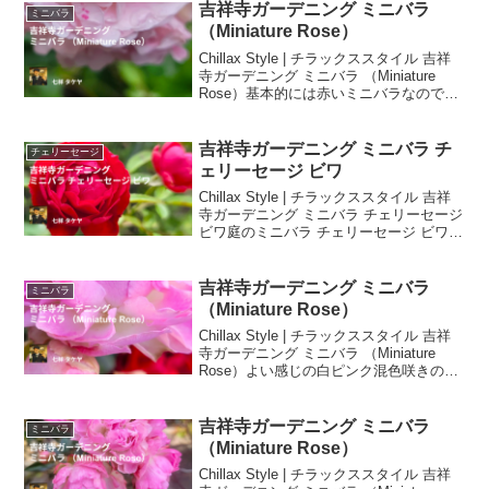
吉祥寺ガーデニング ミニバラ
ミニバラ
（Miniature Rose）
Chillax Style | チラックススタイル 吉祥
寺ガーデニング ミニバラ （Miniature
Rose）基本的には赤いミニバラなのです
が、たまに突然変異？先祖返り？でピン
クや白、混色のミニバラが咲きます庭の
ミニバラ 2025年5月17日(土)
吉祥寺ガーデニング ミニバラ チ
チェリーセージ
ェリーセージ ビワ
Chillax Style | チラックススタイル 吉祥
寺ガーデニング ミニバラ チェリーセージ
ビワ庭のミニバラ チェリーセージ ビワ
2025年6月1日(日)高温多湿の梅雨のガー
デニング作業は蒸れを防ぐ為に、軽く剪
定しました。しかし毎年ですが、梅雨っ
吉祥寺ガーデニング ミニバラ
ミニバラ
て東京だといつ始まって、いつ終わった
（Miniature Rose）
のかなかなか分からないですよね。しか
Chillax Style | チラックススタイル 吉祥
も近年は梅雨を感じさせない猛暑日が多
寺ガーデニング ミニバラ （Miniature
くなっていて、ガーデニング作業も過去
Rose）よい感じの白ピンク混色咲きのミ
の季節スタンダードが通じなくなってき
ニバラがけっこう咲き続けてくれていま
ている様です。
す東京でも各家庭でよく栽培されている
ミニバラには意外なエピソードがありま
吉祥寺ガーデニング ミニバラ
ミニバラ
す。1. 寿命は意外と長い「すぐに枯れて
（Miniature Rose）
しまう」イメージがあるかもしれません
Chillax Style | チラックススタイル 吉祥
が、適切な管理を行えば、数十年という